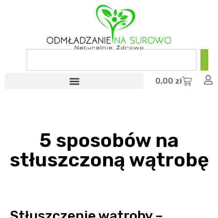
0,00
zł
5 sposobów na
stłuszczoną wątrobę
Stłuszczenie wątroby –