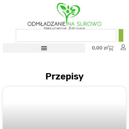
0,00
zł
Przepisy