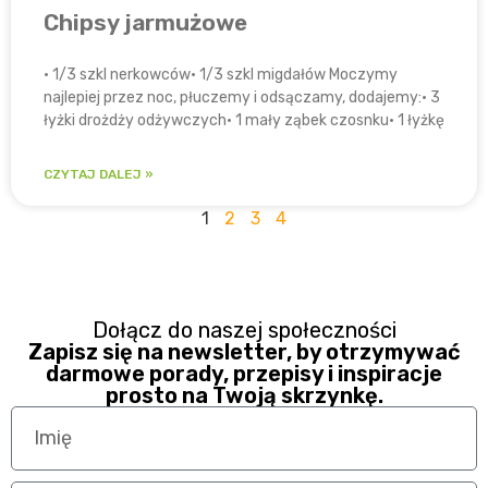
Chipsy jarmużowe
• 1/3 szkl nerkowców• 1/3 szkl migdałów Moczymy
najlepiej przez noc, płuczemy i odsączamy, dodajemy:​• 3
łyżki drożdży odżywczych• 1 mały ząbek czosnku• 1 łyżkę
CZYTAJ DALEJ »
1
2
3
4
Dołącz do naszej społeczności
Zapisz się na newsletter, by otrzymywać
darmowe porady, przepisy i inspiracje
prosto na Twoją skrzynkę.