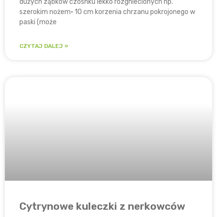
dużych ząbków czosnku lekko rozgniecionych np.
szerokim nożem• 10 cm korzenia chrzanu pokrojonego w
paski (może
CZYTAJ DALEJ »
Cytrynowe kuleczki z nerkowców