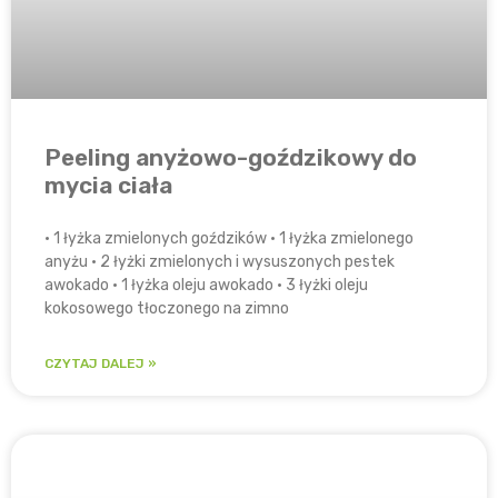
Peeling anyżowo-goździkowy do
mycia ciała
• 1 łyżka zmielonych goździków • 1 łyżka zmielonego
anyżu • 2 łyżki zmielonych i wysuszonych pestek
awokado • 1 łyżka oleju awokado • 3 łyżki oleju
kokosowego tłoczonego na zimno
CZYTAJ DALEJ »