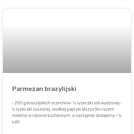
Parmezan brazylijski
• 250 g brazylijskich orzechów• ½ łyżeczki soli wędzonej•
½ łyżeczki suszonej, słodkiej papryki Wszystko razem
mielimy w robocie kuchennym, a następnie dodajemy:• ½
szkl.