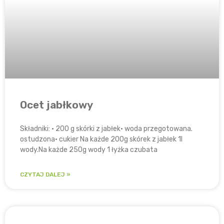
Ocet jabłkowy
Składniki: • 200 g skórki z jabłek• woda przegotowana.
ostudzona• cukier Na każde 200g skórek z jabłek 1l
wody.Na każde 250g wody 1 łyżka czubata
CZYTAJ DALEJ »