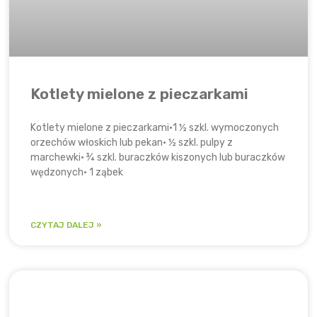
Kotlety mielone z pieczarkami
Kotlety mielone z pieczarkami​•1 ½ szkl. wymoczonych
orzechów włoskich lub pekan• ½ szkl. pulpy z
marchewki• ¾ szkl. buraczków kiszonych lub buraczków
wędzonych• 1 ząbek
CZYTAJ DALEJ »