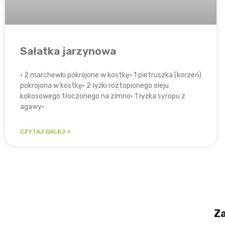
Sałatka jarzynowa
• 2 marchewki pokrojone w kostkę• 1 pietruszka (korzeń)
pokrojona w kostkę• 2 łyżki roztopionego oleju
kokosowego tłoczonego na zimno• 1 łyżka syropu z
agawy•
CZYTAJ DALEJ »
Za