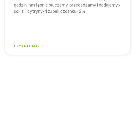
godzin, następnie płuczemy, przecedzamy i dodajemy:•
sok z 1 cytryny• 1 ząbek czosnku• 2 ½
CZYTAJ DALEJ »