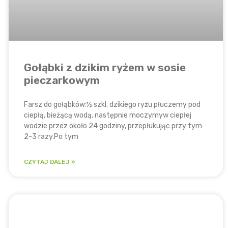
Gołąbki z dzikim ryżem w sosie
pieczarkowym
Farsz do gołąbków:½ szkl. dzikiego ryżu płuczemy pod
ciepłą, bieżącą wodą, następnie moczymyw ciepłej
wodzie przez około 24 godziny, przepłukując przy tym
2-3 razy.Po tym
CZYTAJ DALEJ »