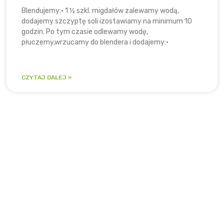
Blendujemy:• 1 ½ szkl. migdałów zalewamy wodą,
dodajemy szczyptę soli izostawiamy na minimum 10
godzin. Po tym czasie odlewamy wodę,
płuczemy,wrzucamy do blendera i dodajemy:•
CZYTAJ DALEJ »