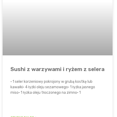
Sushi z warzywami i ryżem z selera
• 1 seler korzeniowy pokrojony w grubą kostkę lub
kawałki• 4 łyżki oleju sezamowego• 1 łyżka jasnego
miso• 1 łyżka oleju tłoczonego na zimno• 1