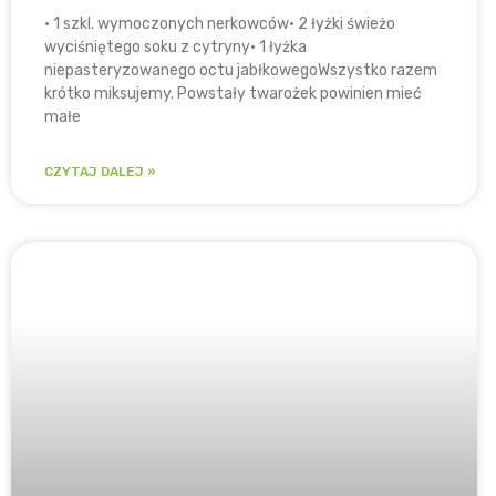
• 1 szkl. wymoczonych nerkowców• 2 łyżki świeżo
wyciśniętego soku z cytryny• 1 łyżka
niepasteryzowanego octu jabłkowego​Wszystko razem
krótko miksujemy. Powstały twarożek powinien mieć
małe
CZYTAJ DALEJ »