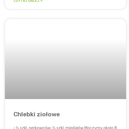
CZYTAJ DALEJ »
Chlebki ziołowe
• ½ szkl. nerkowców• ½ szkl. migdałów Moczymy około 8