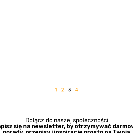
1
2
3
4
Dołącz do naszej społeczności
pisz się na newsletter, by otrzymywać darm
porady, przepisy i inspiracje prosto na Twoją