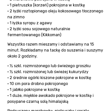
• 1 pietruszka (korzeń) pokrojona w kostkę
• 2 łyżki roztopionego oleju kokosowego tłoczonego
na zimno
• 1 łyżka syropu z agawy
• 2 łyżki sosu sojowego naturalnie
fermentowanego (Kikkoman)
Wszystko razem mieszamy i odstawiamy na 15
minut. Rozkładamy na tackę do suszenia i suszymy
około 2 godziny.
• ½ szkl. rozmrożonego lub świeżego groszku
• ½ szkl. rozmrożonej lub świeżej kukurydzy
• 2 średnie ogórki kiszone pokrojone w kostkę
• 10 cm pora drobno pokrojonego
• 1 jabłko pokrojone w kostkę
• 1 duże, miękkie awokado pokrojone w kostkę i
posypane czarną solą himalajską
Podsuszoną marchewkę, pietruszkę i resztę