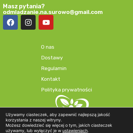
Masz pytania?
odmladzanie.na.surowo@gmail.com
O nas
Dostawy
Regulamin
Kontakt
Polityka prywatności
Używamy ciasteczek, aby zapewnić najlepszą jakość
korzystania z naszej witryny.
Możesz dowiedzieć się więcej o tym, jakich ciasteczek
używamy, lub wyłączyć je w
ustawieniach
.