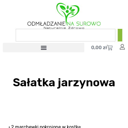
0,00
zł
Sałatka jarzynowa
• 2 marchewki pokrojone w kostkę