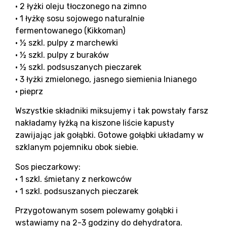
• 2 łyżki oleju tłoczonego na zimno
• 1 łyżkę sosu sojowego naturalnie
fermentowanego (Kikkoman)
• ½ szkl. pulpy z marchewki
• ½ szkl. pulpy z buraków
• ½ szkl. podsuszanych pieczarek
• 3 łyżki zmielonego, jasnego siemienia lnianego
• pieprz
Wszystkie składniki miksujemy i tak powstały farsz
nakładamy łyżką na kiszone liście kapusty
zawijając jak gołąbki. Gotowe gołąbki układamy w
szklanym pojemniku obok siebie.
Sos pieczarkowy:
• 1 szkl. śmietany z nerkowców
• 1 szkl. podsuszanych pieczarek
Przygotowanym sosem polewamy gołąbki i
wstawiamy na 2-3 godziny do dehydratora.