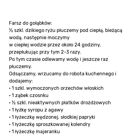
Farsz do gołąbków:
½ szkl. dzikiego ryżu płuczemy pod ciepłą, bieżącą
wodą, następnie moczymy
w ciepłej wodzie przez około 24 godziny,
przepłukując przy tym 2-3 razy.
Po tym czasie odlewamy wodę i jeszcze raz
płuczemy.
Odsączamy, wrzucamy do robota kuchennego i
dodajemy:
• 1 szkl. wymoczonych orzechów włoskich
• 1 ząbek czosnku
• ½ szkl. nieaktywnych płatków drożdżowych
• 1 łyżkę syropu z agawy
• 1 łyżeczkę wędzonej, słodkiej papryki
• 1 łyżeczkę sproszkowanej kolendry
• 1 łyżeczkę majeranku