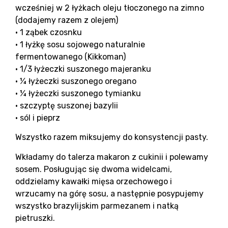
wcześniej w 2 łyżkach oleju tłoczonego na zimno
(dodajemy razem z olejem)
• 1 ząbek czosnku
• 1 łyżkę sosu sojowego naturalnie
fermentowanego (Kikkoman)
• 1/3 łyżeczki suszonego majeranku
• ¼ łyżeczki suszonego oregano
• ¼ łyżeczki suszonego tymianku
• szczyptę suszonej bazylii
• sól i pieprz
Wszystko razem miksujemy do konsystencji pasty.
Wkładamy do talerza makaron z cukinii i polewamy
sosem. Posługując się dwoma widelcami,
oddzielamy kawałki mięsa orzechowego i
wrzucamy na górę sosu, a następnie posypujemy
wszystko brazylijskim parmezanem i natką
pietruszki.