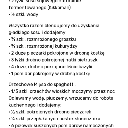
• 2 łyżki sosu sojowego naturalnie
fermentowanego (Kikkoman)
• ½ szkl. wody
Wszystko razem blendujemy do uzyskania
gładkiego sosu i dodajemy:
• ¾ szkl. rozmrożonego groszku
• ¾ szkl. rozmrożonej kukurydzy
• 2 duże pieczarki pokrojone w drobną kostkę
• 3 łyżki drobno pokrojonej natki pietruszki
• 4 duże, drobno pokrojone liście bazylii
• 1 pomidor pokrojony w drobną kostkę
Orzechowe Mięso do spaghetti:
• 1/3 szkl. orzechów włoskich moczymy przez noc
Odlewamy wodę, płuczemy, wrzucamy do robota
kuchennego i dodajemy:
• ½ szkl. pokrojonych drobno pieczarek
• ¼ szkl. przepłukanych pestek słonecznika
• 6 połówek suszonych pomidorów namoczonych