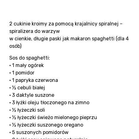
2 cukinie kroimy za pomocą krajalnicy spiralnej –
spiralizera do warzyw
w cienkie, długie paski jak makaron spaghetti (dla 4
osób)
Sos do spaghetti:
• 1 mały ogórek
• 1 pomidor
• 1 papryka czerwona
• ½ cebuli białej
• 3 daktyle suszone
• 3 łyżki oleju tłoczonego na zimno
• ½ łyżeczki soli
• ½ łyżeczki świeżo mielonego pieprzu
• ½ łyżeczki suszonego oregano
• 5 suszonych pomidorów