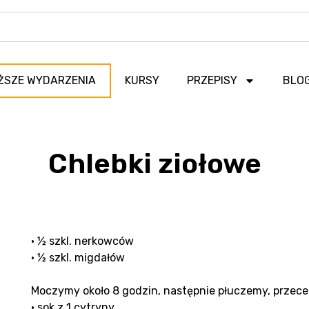
ŻSZE WYDARZENIA
KURSY
PRZEPISY
BLO
Chlebki ziołowe
• ½ szkl. nerkowców
• ½ szkl. migdałów
Moczymy około 8 godzin, następnie płuczemy, przec
• sok z 1 cytryny