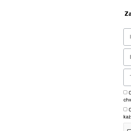
Za
chw
każ