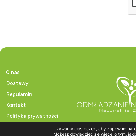
O nas
Dostawy
Regulamin
Kontakt
Polityka prywatności
Używamy ciasteczek, aby zapewnić najlep
Możesz dowiedzieć się więcej o tym, jak