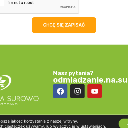
CHCĘ SIĘ ZAPISAĆ
Masz pytania?
odmladzanie.na.s
szą jakość korzystania z naszej witryny.
ich ciasteczek używamy, lub wyłączyć je w
ustawieniach
.