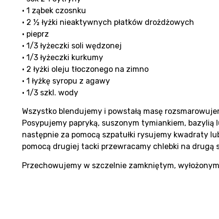
• 1 ząbek czosnku
• 2 ½ łyżki nieaktywnych płatków drożdżowych
• pieprz
• 1/3 łyżeczki soli wędzonej
• 1/3 łyżeczki kurkumy
• 2 łyżki oleju tłoczonego na zimno
• 1 łyżkę syropu z agawy
• 1/3 szkl. wody
Wszystko blendujemy i powstałą masę rozsmarowujemy
Posypujemy papryką, suszonym tymiankiem, bazylią 
następnie za pomocą szpatułki rysujemy kwadraty lub 
pomocą drugiej tacki przewracamy chlebki na drugą 
Przechowujemy w szczelnie zamkniętym, wyłożonym r