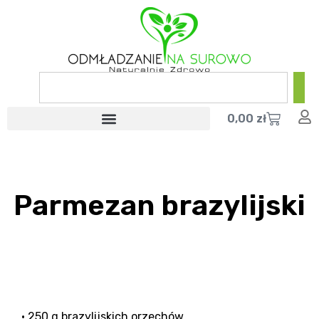
0,00
zł
Parmezan brazylijski
• 250 g brazylijskich orzechów