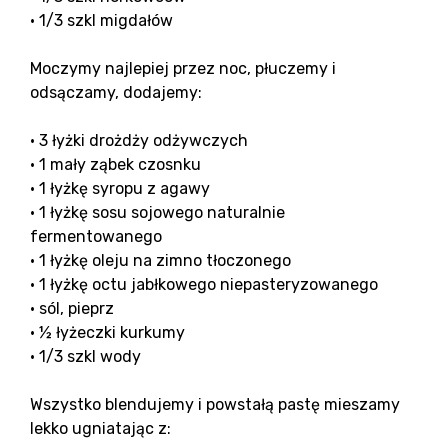
• 1/3 szkl migdałów
Moczymy najlepiej przez noc, płuczemy i
odsączamy, dodajemy:
• 3 łyżki drożdży odżywczych
• 1 mały ząbek czosnku
• 1 łyżkę syropu z agawy
• 1 łyżkę sosu sojowego naturalnie
fermentowanego
• 1 łyżkę oleju na zimno tłoczonego
• 1 łyżkę octu jabłkowego niepasteryzowanego
• sól, pieprz
• ½ łyżeczki kurkumy
• 1/3 szkl wody
Wszystko blendujemy i powstałą pastę mieszamy
lekko ugniatając z: