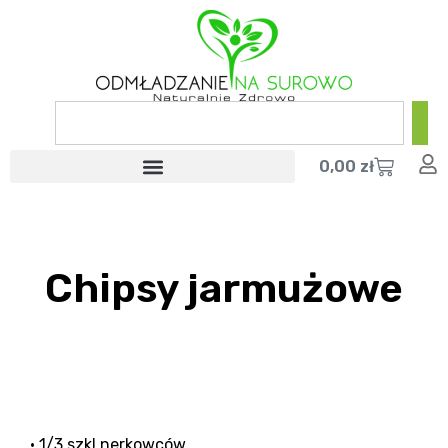
0,00
zł
Chipsy jarmużowe
• 1/3 szkl nerkowców