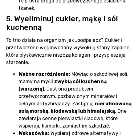
to prosta droga do przedwczesnego osłabienia
tkanek.
5. Wyeliminuj cukier, mąkę i sól
kuchenną
To trio działa na organizm jak „podpalacz”. Cukier i
przetworzone węglowodany wywołują stany zapalne,
które błyskawicznie niszczą kolagen i przyspieszają
starzenie.
Ważne rozróżnienie:
Mówiąc o szkodliwej soli,
mamy na myśli
zwykłą sól kuchenną
(warzoną)
. Jest ona produktem
przetworzonym, pozbawionym minerałów i
pełnym antyzbrylaczy. Zastąp ją
nierafinowaną
solą morską, kłodawską lub himalajską
. One
zawierają cenne pierwiastki śladowe, które
wspierają komórki, zamiast im szkodzić.
Wskazówka:
Wybieraj zdrowe alternatywy i