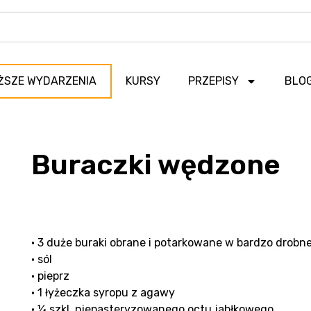
ŻSZE WYDARZENIA
KURSY
PRZEPISY
BLO
Buraczki wędzone
• 3 duże buraki obrane i potarkowane w bardzo drobne
• sól
• pieprz
• 1 łyżeczka syropu z agawy
• ¼ szkl. niepasteryzowanego octu jabłkowego