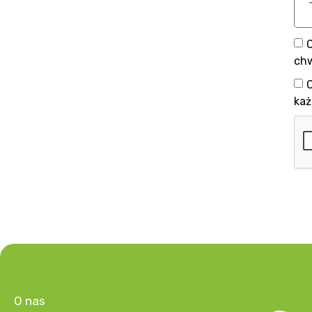
chw
każ
O nas