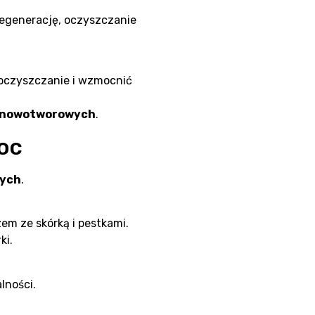
regenerację, oczyszczanie
 oczyszczanie i wzmocnić
k nowotworowych
.
oc
zych
.
em ze skórką i pestkami.
ki.
alności.