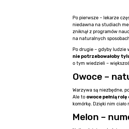
Po pierwsze – lekarze czę
niedawna na studiach med
zniknął z programów naucz
na naturalnych sposobach
Po drugie – gdyby ludzie w
nie potrzebowałoby tyl
o tym wiedzieli – większo
Owoce – natu
Warzywa są niezbędne, po
Ale to
owoce pełnią rolę
komórkę. Dzięki nim ciało
Melon – num