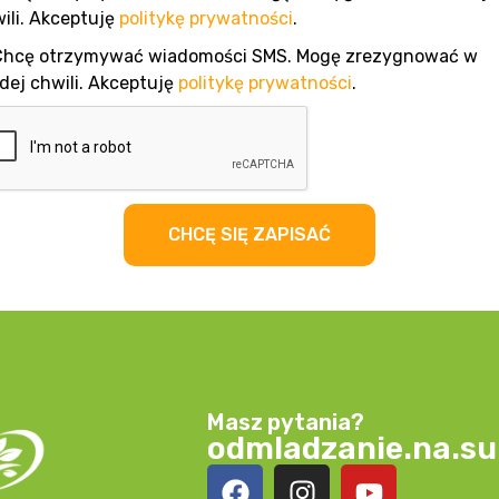
ili. Akceptuję
politykę prywatności
.
Chcę otrzymywać wiadomości SMS. Mogę zrezygnować w
dej chwili. Akceptuję
politykę prywatności
.
CHCĘ SIĘ ZAPISAĆ
Masz pytania?
odmladzanie.na.s