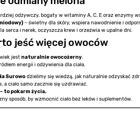
ze odmiany melona
rdziej odżywczy, bogaty w witaminy A, C, E oraz enzymy w
miodowy)
– świetny dla skóry, wspiera nawodnienie i odpor
a serca i nerek, oczyszcza krew i orzeźwia w upalne dni.
rto jeść więcej owoców
wiek jest
naturalnie owocożerny
.
dłem energii i odżywienia dla ciała.
Na Surowo
dzielimy się wiedzą, jak naturalnie odzyskać zdr
 a ciało samo zacznie się uzdrawiać.
 – to pokarm życia.
czny sposób, by wzmocnić ciało bez leków i suplementów.