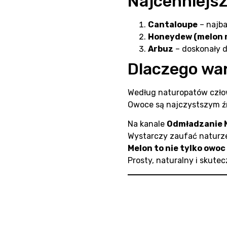
Najcenniejs
Cantaloupe
– najba
Honeydew (melon 
Arbuz
– doskonały dl
Dlaczego wa
Według naturopatów czło
Owoce są najczystszym źró
Na kanale
Odmładzanie 
Wystarczy zaufać naturze,
Melon to nie tylko owoc
Prosty, naturalny i skute