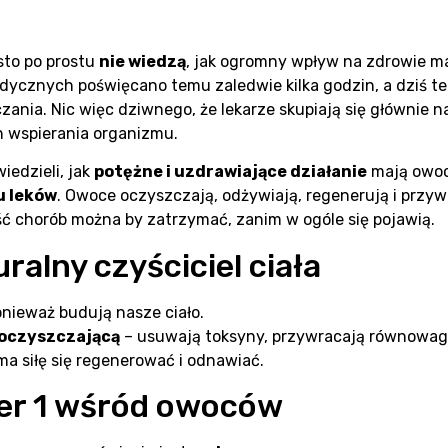
sto po prostu
nie wiedzą
, jak ogromny wpływ na zdrowie m
ycznych poświęcano temu zaledwie kilka godzin, a dziś te
ania. Nic więc dziwnego, że lekarze skupiają się głównie n
 wspierania organizmu.
iedzieli, jak
potężne i uzdrawiające działanie
mają owoce
u leków
. Owoce oczyszczają, odżywiają, regenerują i przy
ść chorób można by zatrzymać, zanim w ogóle się pojawią.
ralny czyściciel ciała
nieważ budują nasze ciało.
 oczyszczającą
– usuwają toksyny, przywracają równowagę
 ma siłę się regenerować i odnawiać.
er 1 wśród owoców