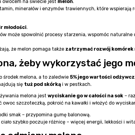
m owocem na świecie jest
melon
.
itamin, minerałów i enzymów trawiennych, które wspierają 
ir młodości
.
ów może spowolnić procesy starzenia, wspomóc naturalne
żają, że melon pomaga także
zatrzymać rozwój komóre
ona, żeby wykorzystać jego m
o środek melona, a to zaledwie
5% jego wartości odżywc
najdują się
tuż pod skórką
i w pestkach.
żywania melona jest
wyciskanie go w całości na sok
– raz
owoc szczoteczką, pokroić na kawałki i włożyć do wyciskar
łodki smak – przypomina gumę balonową.
ciało szybko poczuje różnicę – więcej energii, lekkości i wit