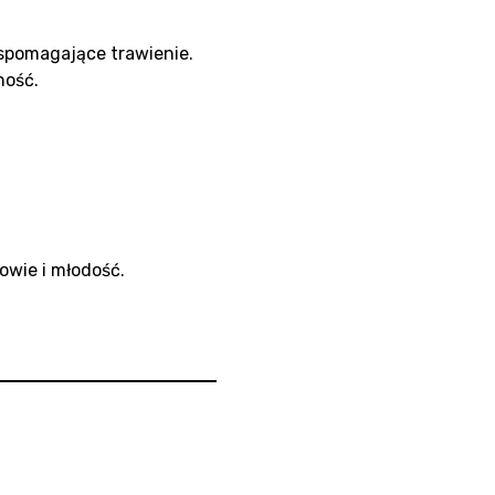
spomagające trawienie.
ność.
owie i młodość.