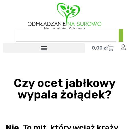
0,00
zł
Czy ocet jabłkowy
wypala żołądek?
Nie.
To mit, który wciąż krąży