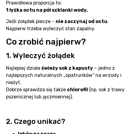
Prawidłowa proporcja to:
1 łyżka octu na pół szklanki wody.
Jeśli żołądek piecze –
nie zaczynaj od octu
.
Najpierw trzeba wyleczyć stan zapalny.
Co zrobić najpierw?
1. Wyleczyć żołądek
Najlepiej działa
świeży sok z kapusty
– jedno z
najlepszych naturalnych „opatrunków” na wrzody i
nieżyt.
Dobrze sprawdza się także
chlorofil
(np. sok z trawy
pszenicznej lub jęczmiennej).
2. Czego unikać?
leków na zgagę