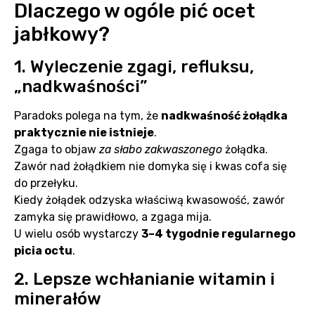
Dlaczego w ogóle pić ocet
jabłkowy?
1. Wyleczenie zgagi, refluksu,
„nadkwaśności”
Paradoks polega na tym, że
nadkwaśność żołądka
praktycznie nie istnieje
.
Zgaga to objaw
za słabo zakwaszonego
żołądka.
Zawór nad żołądkiem nie domyka się i kwas cofa się
do przełyku.
Kiedy żołądek odzyska właściwą kwasowość, zawór
zamyka się prawidłowo, a zgaga mija.
U wielu osób wystarczy
3–4 tygodnie regularnego
picia octu
.
2. Lepsze wchłanianie witamin i
minerałów