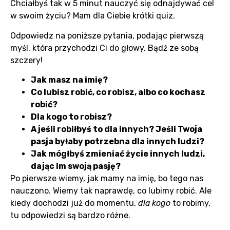
Chciałbyś tak w 5 minut nauczyć się odnajdywać cel
w swoim życiu? Mam dla Ciebie krótki quiz.
Odpowiedz na poniższe pytania, podając pierwszą
myśl, która przychodzi Ci do głowy. Bądź ze sobą
szczery!
Jak masz na imię?
Co lubisz robić, co robisz, albo co kochasz
robić?
Dla kogo to robisz?
A jeśli robiłbyś to dla innych? Jeśli Twoja
pasja byłaby potrzebna dla innych ludzi?
Jak mógłbyś zmieniać życie innych ludzi,
dając im swoją pasję?
Po pierwsze wiemy, jak mamy na imię, bo tego nas
nauczono. Wiemy tak naprawdę, co lubimy robić. Ale
kiedy dochodzi już do momentu,
dla kogo
to robimy,
tu odpowiedzi są bardzo różne.