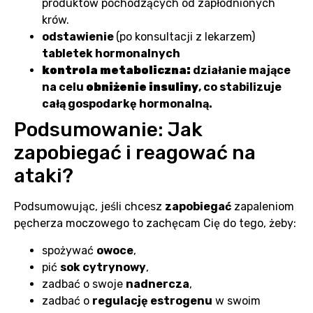
produktów pochodzących od zapłodnionych
krów.
odstawienie
(po konsultacji z lekarzem)
tabletek hormonalnych
kontrola metaboliczna:
działanie mające
na celu
obniżenie insuliny
, co stabilizuje
całą gospodarkę hormonalną.
Podsumowanie: Jak
zapobiegać i reagować na
ataki?
Podsumowując, jeśli chcesz
zapobiegać
zapaleniom
pęcherza moczowego to zachęcam Cię do tego, żeby:
spożywać
owoce
,
pić
sok cytrynowy
,
zadbać o swoje
nadnercza
,
zadbać o
regulację estrogenu
w swoim