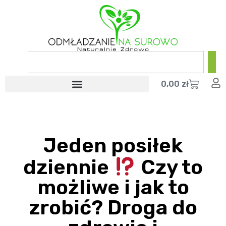
0,00
zł
Jeden posiłek
dziennie
Czy to
możliwe i jak to
zrobić? Droga do