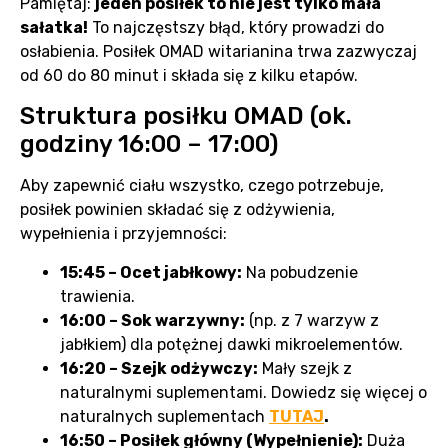
Pamiętaj:
jeden posiłek to nie jest tylko mała
sałatka!
To najczęstszy błąd, który prowadzi do
osłabienia. Posiłek OMAD witarianina trwa zazwyczaj
od 60 do 80 minut i składa się z kilku etapów.
Struktura posiłku OMAD (ok.
godziny 16:00 – 17:00)
Aby zapewnić ciału wszystko, czego potrzebuje,
posiłek powinien składać się z odżywienia,
wypełnienia i przyjemności:
15:45 – Ocet jabłkowy:
Na pobudzenie
trawienia.
16:00 – Sok warzywny:
(np. z 7 warzyw z
jabłkiem) dla potężnej dawki mikroelementów.
16:20 – Szejk odżywczy:
Mały szejk z
naturalnymi suplementami. Dowiedz się więcej o
naturalnych suplementach
TUTAJ
.
16:50 – Posiłek główny (Wypełnienie):
Duża