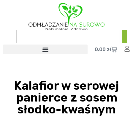
0,00
zł
Kalafior w serowej
panierce z sosem
słodko-kwaśnym