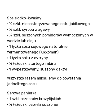
Sos słodko–kwaśny:
• ¼ szkl. niepasteryzowanego octu jabłkowego
• ¼ szkl. syropu z agawy
• ¼ szkl. suszonych pomidorów wymoczonych w
wodzie lub oleju
• 1 łyżka sosu sojowego naturalnie
fermentowanego (Kikkoman)
• 1 łyżka soku z cytryny
• ½ łyżeczki startego imbiru
• 1 wypestkowany, suszony daktyl
Wszystko razem miksujemy do powstania
jednolitego sosu.
Serowa panierka:
• 1 szkl. orzechów brazylijskich
• ½ łyżeczki papryki suszonej