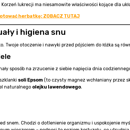
Korzeń lukrecji ma niesamowite właściwości kojące dla uk
gotować herbatkę: ZOBACZ TUTAJ
ały i higiena snu
o. Twoje otoczenie i nawyki przed pójściem do łóżka są równ
iele
nały sposób na zrzucenie z siebie napięcia dnia codzienneg
szklanki
soli Epsom
(to czysty magnez wchłaniany przez sk
pel naturalnego
olejku lawendowego
.
zed snem. Chodzi o dotlenienie organizmu i uspokojenie myś
źnym wieczorem – podnosi to poziom kortyzolu, co utrudnia