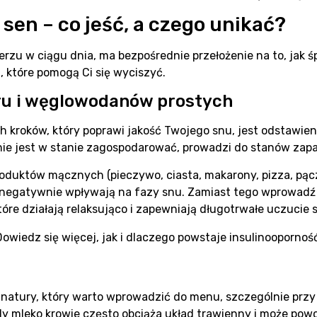
 sen – co jeść, a czego unikać?
erzu w ciągu dnia, ma bezpośrednie przełożenie na to, jak śp
które pomogą Ci się wyciszyć.
ru i węglowodanów prostych
 kroków, który poprawi jakość Twojego snu, jest odstawien
 nie jest w stanie zagospodarować, prowadzi do stanów zap
oduktów mącznych (pieczywo, ciasta, makarony, pizza, pącz
negatywnie wpływają na fazy snu. Zamiast tego wprowadź
tóre działają relaksująco i zapewniają długotrwałe uczucie s
owiedz się więcej, jak i dlaczego powstaje insulinoopornoś
 natury, który warto wprowadzić do menu, szczególnie przy
y mleko krowie często obciąża układ trawienny i może po