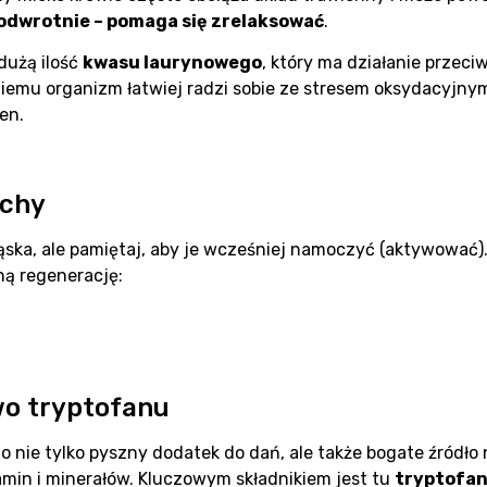
odwrotnie – pomaga się zrelaksować
.
dużą ilość
kwasu laurynowego
, który ma działanie przeci
niemu organizm łatwiej radzi sobie ze stresem oksydacyjny
en.
chy
ąska, ale pamiętaj, aby je wcześniej namoczyć (aktywować).
ną regenerację:
wo tryptofanu
to nie tylko pyszny dodatek do dań, ale także bogate źród
amin i minerałów. Kluczowym składnikiem jest tu
tryptofa