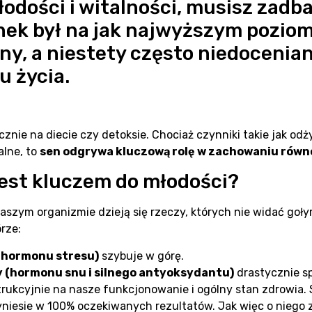
dości i witalności, musisz zadbać
ek był na jak najwyższym poziomi
ny, a niestety często niedocenia
u życia.
ącznie na diecie czy detoksie. Chociaż czynniki takie jak o
lne, to
sen odgrywa kluczową rolę w zachowaniu rów
jest kluczem do młodości?
aszym organizmie dzieją się rzeczy, których nie widać goły
rze:
(hormonu stresu)
szybuje w górę.
 (hormonu snu i silnego antyoksydantu)
drastycznie s
rukcyjnie na nasze funkcjonowanie i ogólny stan zdrowia. 
zyniesie w 100% oczekiwanych rezultatów. Jak więc o niego