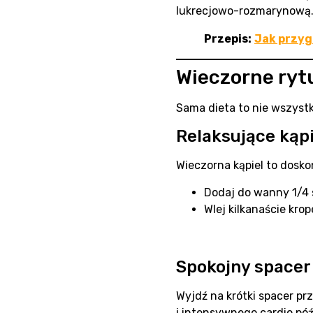
lukrecjowo-rozmarynową. 
Przepis:
Jak przy
Wieczorne rytu
Sama dieta to nie wszystk
Relaksujące kąp
Wieczorna kąpiel to dosko
Dodaj do wanny 1/4 
Wlej kilkanaście kro
Spokojny spacer
Wyjdź na krótki spacer pr
i intensywnego cardio pó