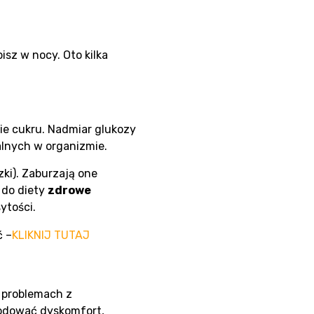
isz w nocy. Oto kilka
ie cukru. Nadmiar glukozy
alnych w organizmie.
ki). Zaburzają one
 do diety
zdrowe
ytości.
ć –
KLIKNIJ TUTAJ
 problemach z
wodować dyskomfort,