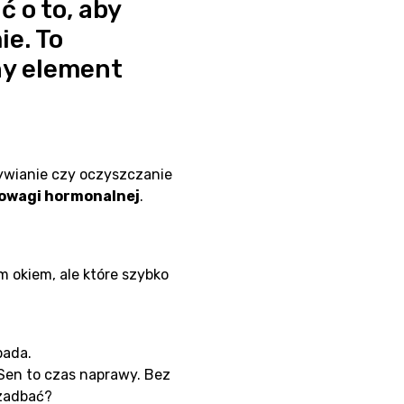
 o to, aby
e. To
ny element
dżywianie czy oczyszczanie
nowagi hormonalnej
.
m okiem, ale które szybko
pada.
Sen to czas naprawy. Bez
 zadbać?