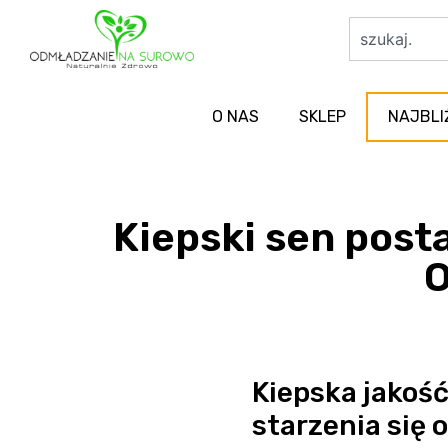
O NAS
SKLEP
NAJBLI
Kiepski sen post
O
Kiepska jakoś
starzenia się 