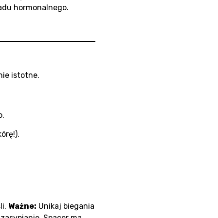
ładu hormonalnego.
ie istotne.
o.
órę!).
li.
Ważne:
Unikaj biegania
 zasypianie. Spacer ma