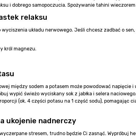
aksu i dobrego samopoczucia. Spożywanie tahini wieczorem 
astek relaksu
 wyciszenia układu nerwowego. Jeśli chcesz zadbać o sen, 
y król magnezu.
tasu
towej między sodem a potasem może powodować napięcie i 
buj wypić świeżo wyciskany sok z jabłka i selera naciowego
roporcji (ok. 4 części potasu na 1 część sodu), pomagając c
na ukojenie nadnerczy
 wyczerpane stresem, trudno będzie Ci zasnąć. Wypróbuj h