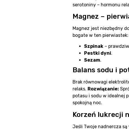
serotoniny – hormonu rel
Magnez – pierwi
Magnez jest niezbędny do
bogate w ten pierwiastek:
Szpinak
– prawdziw
Pestki dyni
.
Sezam
.
Balans sodu i po
Brak równowagi elektroli
relaks.
Rozwiązanie:
Spró
potasu i sodu w idealnej p
spokojną noc.
Korzeń lukrecji 
Jeśli Twoje nadnercza są