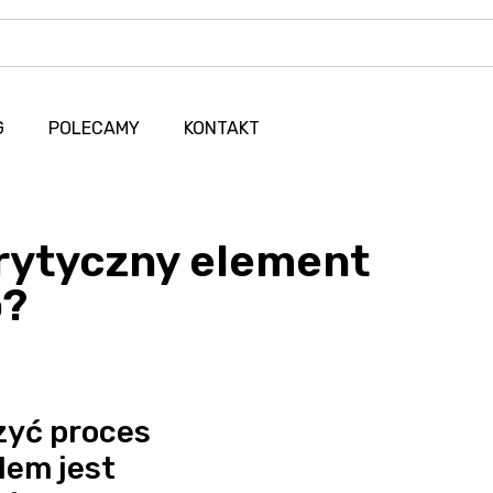
G
POLECAMY
KONTAKT
krytyczny element
o?
zyć proces
lem jest