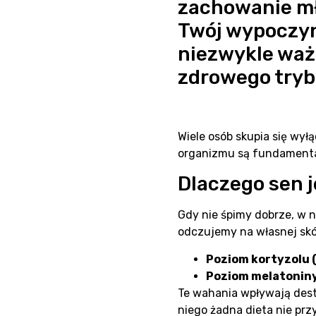
zachowanie mło
Twój wypoczyn
niezwykle waż
zdrowego tryb
Wiele osób skupia się wył
organizmu są fundamenta
Dlaczego sen 
Gdy nie śpimy dobrze, w n
odczujemy na własnej skó
Poziom kortyzolu 
Poziom melatoniny
Te wahania wpływają dest
niego żadna dieta nie pr