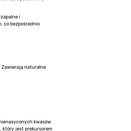
wzapalne i
m, co bezpośrednio
 Zawierają naturalne
ło nienasyconych kwasów
n
, który jest prekursorem