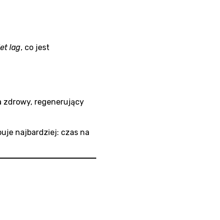
jet lag
, co jest
a zdrowy, regenerujący
buje najbardziej: czas na