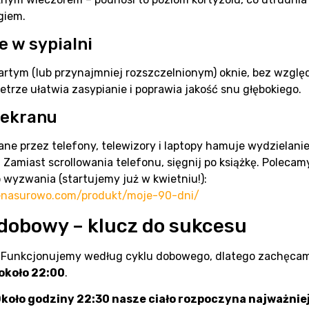
giem.
 w sypialni
rtym (lub przynajmniej rozszczelnionym) oknie, bez względ
etrze ułatwia zasypianie i poprawia jakość snu głębokiego.
 ekranu
ane przez telefony, telewizory i laptopy hamuje wydzielanie
. Zamiast scrollowania telefonu, sięgnij po książkę. Poleca
o wyzwania (startujemy już w kwietniu!):
enasurowo.com/produkt/moje-90-dni/
 dobowy – klucz do sukcesu
. Funkcjonujemy według cyklu dobowego, dlatego zachęcam
 około 22:00
.
koło godziny 22:30 nasze ciało rozpoczyna najważnie