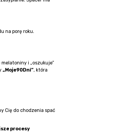
u na porę roku.
 melatoniny i „oszukuje”
my
„Moje90Dni”
, która
y Cię do chodzenia spać
jsze procesy