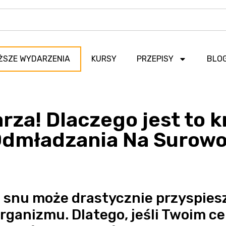
ŻSZE WYDARZENIA
KURSY
PRZEPISY
BLO
arza! Dlaczego jest to 
dmładzania Na Surow
ć snu może drastycznie przyspies
organizmu. Dlatego, jeśli Twoim ce