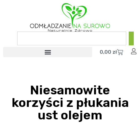
0,00
zł
Niesamowite
korzyści z płukania
ust olejem