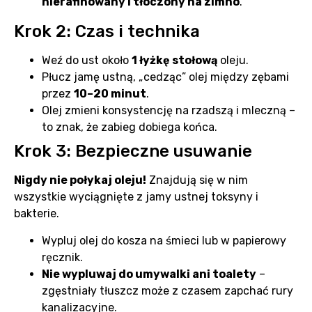
nierafinowany i tłoczony na zimno
.
Krok 2: Czas i technika
Weź do ust około
1 łyżkę stołową
oleju.
Płucz jamę ustną, „cedząc” olej między zębami
przez
10–20 minut
.
Olej zmieni konsystencję na rzadszą i mleczną –
to znak, że zabieg dobiega końca.
Krok 3: Bezpieczne usuwanie
Nigdy nie połykaj oleju!
Znajdują się w nim
wszystkie wyciągnięte z jamy ustnej toksyny i
bakterie.
Wypluj olej do kosza na śmieci lub w papierowy
ręcznik.
Nie wypluwaj do umywalki ani toalety
–
zgęstniały tłuszcz może z czasem zapchać rury
kanalizacyjne.