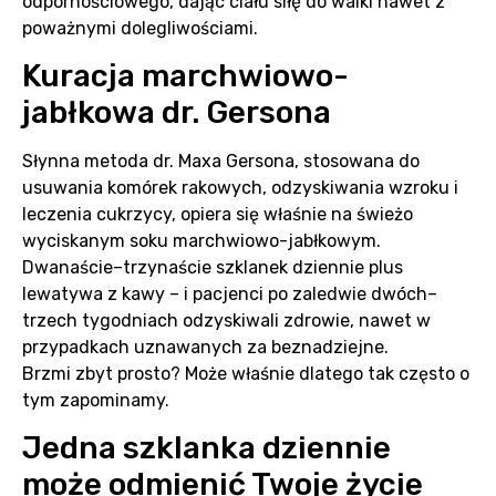
odpornościowego, dając ciału siłę do walki nawet z
poważnymi dolegliwościami.
Kuracja marchwiowo-
jabłkowa dr. Gersona
Słynna metoda dr. Maxa Gersona, stosowana do
usuwania komórek rakowych, odzyskiwania wzroku i
leczenia cukrzycy, opiera się właśnie na świeżo
wyciskanym soku marchwiowo-jabłkowym.
Dwanaście–trzynaście szklanek dziennie plus
lewatywa z kawy – i pacjenci po zaledwie dwóch–
trzech tygodniach odzyskiwali zdrowie, nawet w
przypadkach uznawanych za beznadziejne.
Brzmi zbyt prosto? Może właśnie dlatego tak często o
tym zapominamy.
Jedna szklanka dziennie
może odmienić Twoje życie