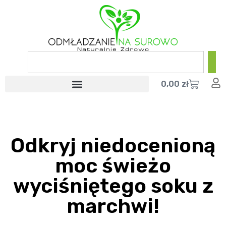
0,00
zł
Odkryj niedocenioną
moc świeżo
wyciśniętego soku z
marchwi!