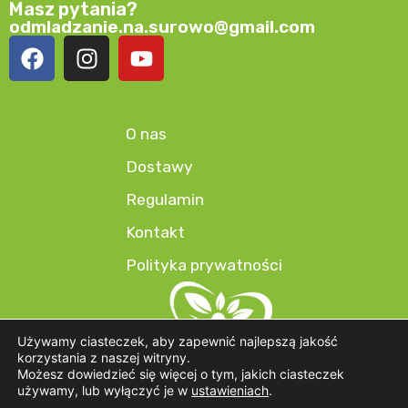
Masz pytania?
odmladzanie.na.surowo@gmail.com
O nas
Dostawy
Regulamin
Kontakt
Polityka prywatności
Używamy ciasteczek, aby zapewnić najlepszą jakość
korzystania z naszej witryny.
Możesz dowiedzieć się więcej o tym, jakich ciasteczek
używamy, lub wyłączyć je w
ustawieniach
.