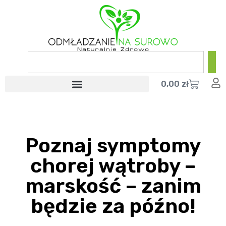
0,00
zł
Poznaj symptomy
chorej wątroby –
marskość – zanim
będzie za późno!