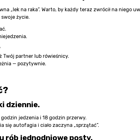
na „lek na raka”. Warto, by każdy teraz zwrócił na niego uw
 swoje życie.
ać.
niejedzenia.
?
ż Twój partner lub rówieśnicy.
eżnia — pozytywnie.
ć?
ki dziennie.
godzin jedzenia i 18 godzin przerwy.
 się autofagia i ciało zaczyna „sprzątać”.
iu rób jednodniowe posty.