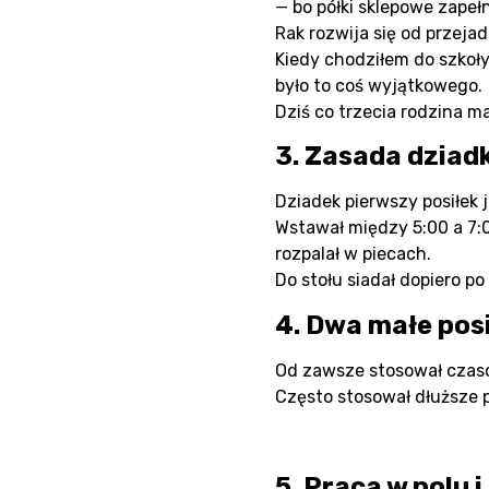
— bo półki sklepowe zapeł
Rak rozwija się od przejad
Kiedy chodziłem do szkoły 
było to coś wyjątkowego.
Dziś co trzecia rodzina 
3. Zasada dziad
Dziadek pierwszy posiłek j
Wstawał między 5:00 a 7:00
rozpalał w piecach.
Do stołu siadał dopiero po
4. Dwa małe posi
Od zawsze stosował czasow
Często stosował dłuższe p
5. Praca w polu 