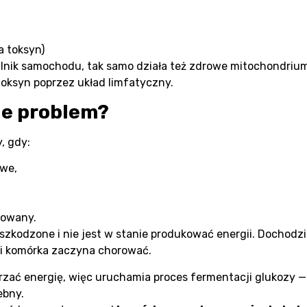
a toksyn)
silnik samochodu, tak samo działa też zdrowe mitochondrium 
oksyn poprzez układ limfatyczny.
je problem?
, gdy:
iwe,
kowany.
szkodzone i nie jest w stanie produkować energii. Dochodz
i komórka zaczyna chorować.
zać energię, więc uruchamia proces fermentacji glukozy
ebny.