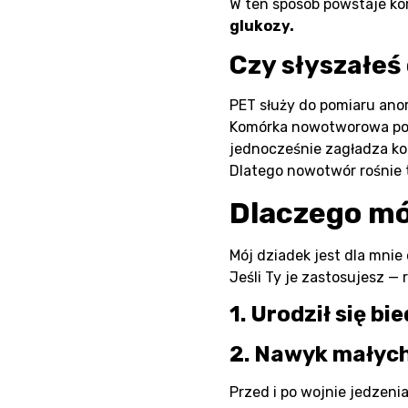
W ten sposób powstaje k
glukozy.
Czy słyszałeś
PET służy do pomiaru ano
Komórka nowotworowa po
jednocześnie zagładza kom
Dlatego nowotwór rośnie 
Dlaczego mó
Mój dziadek jest dla mnie
Jeśli Ty je zastosujesz —
1. Urodził się b
2. Nawyk małych
Przed i po wojnie jedzeni