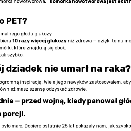
omórka nowotworowa. I
komórka nowotworowa jest ekstr
 o PET?
rmalnego głodu glukozy.
biera
10 razy więcej glukozy
niż zdrowa — dzięki temu moż
órki, które znajdują się obok.
tak szybko.
j dziadek nie umarł na raka?
 ogromną inspiracją. Wiele jego nawyków zastosowałem, aby
 również masz szansę odzyskać zdrowie.
iednie — przed wojną, kiedy panował głó
 porcji.
a było mało. Dopiero ostatnie 25 lat pokazały nam, jak szybk