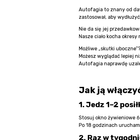
Autofagia to znany od daw
zastosował, aby wydłużyć
Nie da się jej przedawkow
Nasze ciało kocha okresy 
Możliwe „skutki uboczne”
Możesz wyglądać lepiej ni
Autofagia naprawdę uzal
Jak ją włączy
1. Jedz 1–2 posił
Stosuj okno żywieniowe 6 
Po 18 godzinach uruchamia
2. Raz w tygodn