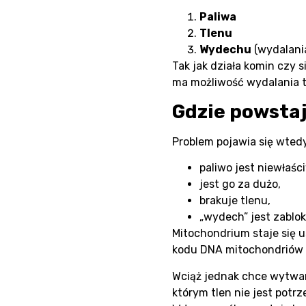
Paliwa
Tlenu
Wydechu
(wydalani
Tak jak działa komin czy 
ma możliwość wydalania t
Gdzie powsta
Problem pojawia się wtedy
paliwo jest niewłaśc
jest go za dużo,
brakuje tlenu,
„wydech” jest zablo
Mitochondrium staje się u
kodu DNA mitochondriów 
Wciąż jednak chce wytwar
którym tlen nie jest potrz