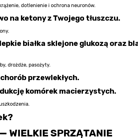
 krążenie, dotlenienie i ochrona neuronów.
wo na ketony z Twojego tłuszczu.
ony.
 lepkie białka sklejone glukozą oraz bl
y, drożdże, pasożyty.
 chorób przewlekłych.
dukcję komórek macierzystych.
 uszkodzenia.
lek?
— WIELKIE SPRZĄTANIE