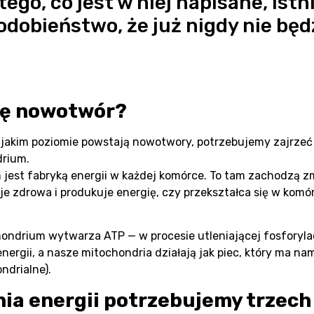
tego, co jest w niej napisane, istn
dobieństwo, że już nigdy nie będ
się nowotwór?
a jakim poziomie powstają nowotwory, potrzebujemy zajrze
drium.
 jest fabryką energii w każdej komórce. To tam zachodzą z
je zdrowa i produkuje energię, czy przekształca się w kom
ndrium wytwarza ATP — w procesie utleniającej fosforylacj
ergii, a nasze mitochondria działają jak piec, który ma na
ndrialne).
a energii potrzebujemy trzech