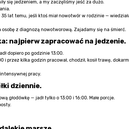
niły się jedzeniem, a my zaczęliśmy jeść za dużo.
ania.
35 lat temu, jeśli ktoś miał nowotwór w rodzinie — wiedziała
ma osobę z diagnozą nowotworową. Zajadamy się na śmierć.
ka: najpierw zapracować na jedzenie.
adł dopiero po godzinie 13:00.
 i przez kilka godzin pracował, chodził, kosił trawę, dokarmi
 intensywnej pracy.
łki dziennie.
ą głodówkę — jadł tylko o 13:00 i 16:00. Małe porcje.
osty.
i dalekie marsze.