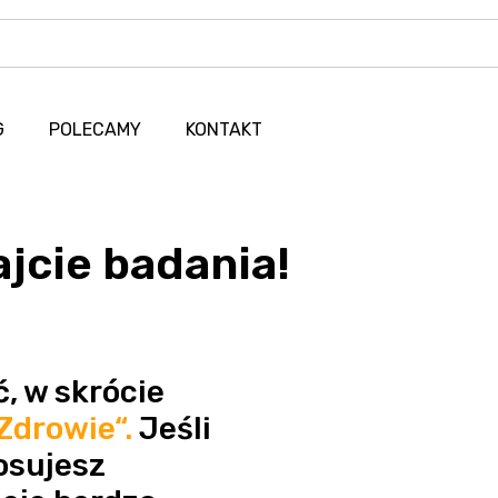
G
POLECAMY
KONTAKT
jcie badania!
ć, w skrócie
Zdrowie“.
Jeśli
tosujesz