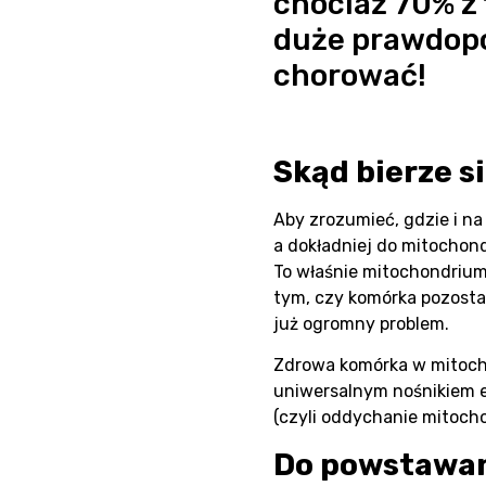
chociaż 70% z 
duże prawdopo
chorować!
Skąd bierze 
Aby zrozumieć, gdzie i n
a dokładniej do mitochon
To właśnie mitochondrium
tym, czy komórka pozosta
już ogromny problem.
Zdrowa komórka w mitocho
uniwersalnym nośnikiem en
(czyli oddychanie mitocho
Do powstawani