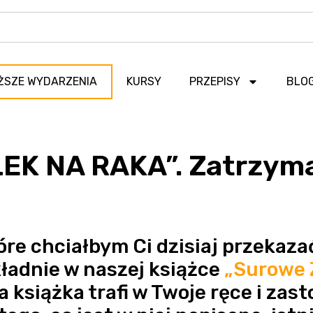
ŻSZE WYDARZENIA
KURSY
PRZEPISY
BLO
LEK NA RAKA”. Zatrzyma
óre chciałbym Ci dzisiaj przekaza
ładnie w naszej książce
„Surowe 
a książka trafi w Twoje ręce i zas