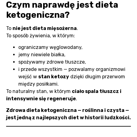
Czym naprawdę jest dieta
ketogeniczna?
To
nie jest dieta mięsożerna
.
To sposób żywienia, w którym:
ograniczamy węglowodany,
jemy niewiele białka,
spożywamy zdrowe tłuszcze,
i przede wszystkim — pozwalamy organizmowi
wejść w
stan ketozy
dzięki długim przerwom
między posiłkami.
To naturalny stan, w którym
ciało spala tłuszcz i
intensywnie się regeneruje
.
Zdrowa dieta ketogeniczna — roślinna i czysta —
jest jedną z najlepszych diet w historii ludzkości.