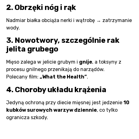
2. Obrzęki nóg i rąk
Nadmiar białka obciąża nerki i wątrobę → zatrzymanie
wody.
3. Nowotwory, szczególnie rak
jelita grubego
Mięso zalega w jelicie grubym i
gnije
, a toksyny z
procesu gnilnego przenikają do narządów.
Polecany film:
„What the Health”
.
4. Choroby układu krążenia
Jedyną ochroną przy diecie mięsnej jest jedzenie
10
kubków surowych warzyw dziennie
, co tylko
ogranicza szkody.