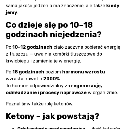
sama jakość jedzenia ma znaczenie, ale także
kiedy
jemy
.
Co dzieje się po 10–18
godzinach niejedzenia?
Po
10–12 godzinach
ciało zaczyna pobierać energię
z tłuszczu — uwalnia komórki tłuszczowe do
krwiobiegu i zamienia je w energię.
Po
18 godzinach
poziom
hormonu wzrostu
wzrasta nawet o
2000%
.
To hormon odpowiedzialny za
regenerację,
odmładzanie i procesy naprawcze
w organizmie.
Poznaliśmy także rolę ketonów.
Ketony – jak powstają?
Odstawienie węglowodanów
→ ilość ketonów