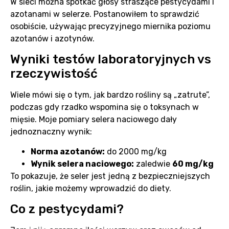
W sieci można spotkać głosy straszące pestycydami i
azotanami w selerze. Postanowiłem to sprawdzić
osobiście, używając precyzyjnego miernika poziomu
azotanów i azotynów.
Wyniki testów laboratoryjnych vs
rzeczywistość
Wiele mówi się o tym, jak bardzo rośliny są „zatrute”,
podczas gdy rzadko wspomina się o toksynach w
mięsie. Moje pomiary selera naciowego dały
jednoznaczny wynik:
Norma azotanów:
do 2000 mg/kg
Wynik selera naciowego:
zaledwie
60 mg/kg
To pokazuje, że seler jest jedną z bezpieczniejszych
roślin, jakie możemy wprowadzić do diety.
Co z pestycydami?