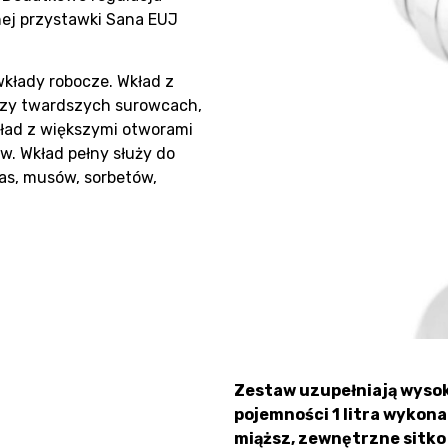
lnej przystawki Sana EUJ
kłady robocze. Wkład z
rzy twardszych surowcach,
ład z większymi otworami
w. Wkład pełny służy do
as, musów, sorbetów,
Zestaw uzupełniają wysoki
pojemności 1 litra wykon
miąższ, zewnętrzne sitko 