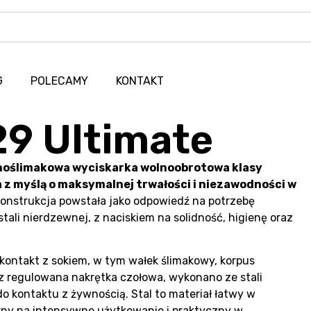
G
POLECAMY
KONTAKT
29 Ultimate
dnoślimakowa wyciskarka wolnoobrotowa klasy
z myślą o maksymalnej trwałości i niezawodności w
onstrukcja powstała jako odpowiedź na potrzebę
ali nierdzewnej, z naciskiem na solidność, higienę oraz
kontakt z sokiem, w tym wałek ślimakowy, korpus
az regulowana nakrętka czołowa, wykonano ze stali
 kontaktu z żywnością. Stal to materiał łatwy w
rny na intensywne użytkowanie i praktyczny w