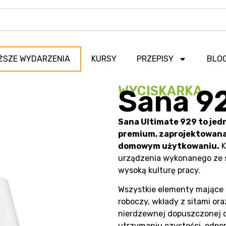
ŻSZE WYDARZENIA
KURSY
PRZEPISY
BLO
WYCISKARKA
Sana 9
Sana Ultimate 929 to je
premium, zaprojektowana 
domowym użytkowaniu.
K
urządzenia wykonanego ze st
wysoką kulturę pracy.
Wszystkie elementy mające 
roboczy, wkłady z sitami or
nierdzewnej dopuszczonej do
utrzymaniu czystości, odpo