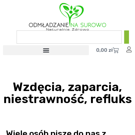
0,00
zł
Wzdęcia, zaparcia,
niestrawność, refluks
Wiele osób pisze do nas z