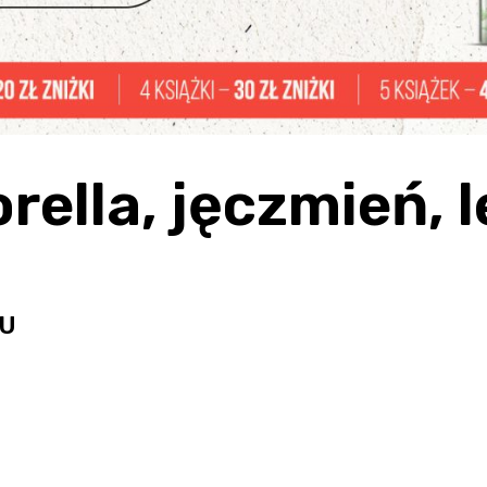
orella, jęczmień,
U